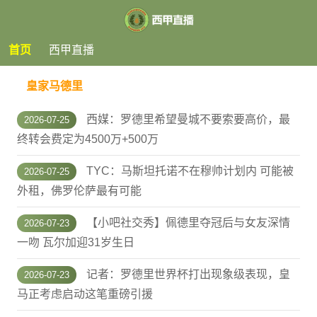
首页
西甲直播
皇家马德里
西媒：罗德里希望曼城不要索要高价，最
2026-07-25
终转会费定为4500万+500万
TYC：马斯坦托诺不在穆帅计划内 可能被
2026-07-25
外租，佛罗伦萨最有可能
【小吧社交秀】佩德里夺冠后与女友深情
2026-07-23
一吻 瓦尔加迎31岁生日
记者：罗德里世界杯打出现象级表现，皇
2026-07-23
马正考虑启动这笔重磅引援