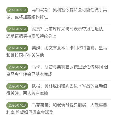
马特乌斯：奥利塞今夏转会可能性微乎其
2026-07-19
微，或将加薪续约拜仁
港真？此前库库采访时表示夺冠后退队，
2026-07-19
还承诺把德拉富恩特纹身上
英媒：尤文有意本菲卡门将特鲁宾，皇马
2026-07-19
和维拉同样在关注他
马卡：尽管与奥利塞罗德里恩佐传绯闻 但
2026-07-19
皇马今年转会已基本完成
队报：贝林厄姆和姆巴佩季军战的互动值
2026-07-19
得关注，两人曾有摩擦
马克莱莱：和老佛爷说只能买一人就买奥
2026-07-18
利塞 希望姆巴佩拿金球奖