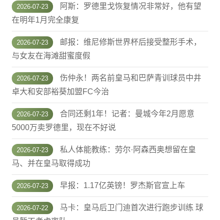
阿斯：罗德里戈恢复情况非常好，他有望
2026-07-23
在明年1月完全康复
邮报：维尼修斯世界杯后接受整形手术，
2026-07-23
与女友在海滩甜蜜度假
伤仲永！两名前皇马和巴萨青训球员中井
2026-07-23
卓大和安部裕葵加盟FC今治
合同还剩1年！记者：曼城今年2月愿意
2026-07-23
5000万卖罗德里，现在不好说
私人体能教练：劳尔·阿森西奥想留在皇
2026-07-23
马、并在皇马取得成功
早报：1.17亿英镑！罗杰斯官宣上车
2026-07-23
马卡：皇马后卫门迪首次进行跑步训练 球
2026-07-22