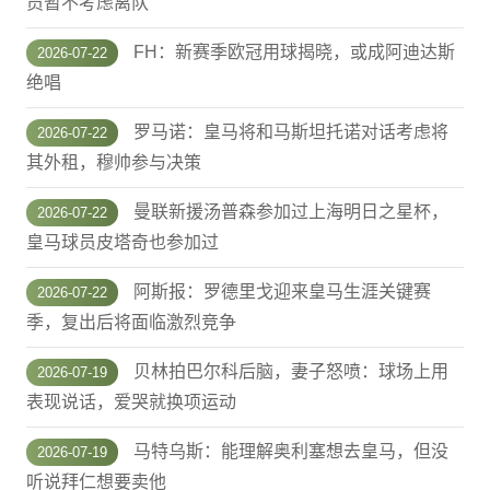
员暂不考虑离队
FH：新赛季欧冠用球揭晓，或成阿迪达斯
2026-07-22
绝唱
罗马诺：皇马将和马斯坦托诺对话考虑将
2026-07-22
其外租，穆帅参与决策
曼联新援汤普森参加过上海明日之星杯，
2026-07-22
皇马球员皮塔奇也参加过
阿斯报：罗德里戈迎来皇马生涯关键赛
2026-07-22
季，复出后将面临激烈竞争
贝林拍巴尔科后脑，妻子怒喷：球场上用
2026-07-19
表现说话，爱哭就换项运动
马特乌斯：能理解奥利塞想去皇马，但没
2026-07-19
听说拜仁想要卖他