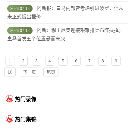
阿斯报：皇马内部曾考虑引进波罗，但从
2026-07-18
未正式提出报价
阿斯：穆里尼奥迎接艰难排兵布阵抉择，
2026-07-18
皇马首发五个位置悬而未决
1
2
3
4
5
6
7
8
9
10
下一页
尾页
热门录像
热门集锦