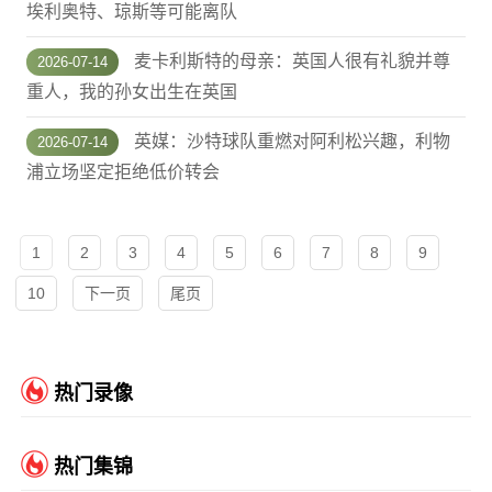
埃利奥特、琼斯等可能离队
麦卡利斯特的母亲：英国人很有礼貌并尊
2026-07-14
重人，我的孙女出生在英国
英媒：沙特球队重燃对阿利松兴趣，利物
2026-07-14
浦立场坚定拒绝低价转会
1
2
3
4
5
6
7
8
9
10
下一页
尾页
热门录像
热门集锦