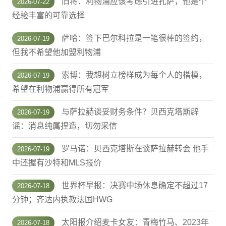
旧将：利物浦应该考虑引进孔萨，他是个
2026-07-22
经验丰富的可靠选择
萨哈：签下巴尔科拉是一笔很棒的签约，
2026-07-19
但我不希望他加盟利物浦
索博：我想树立榜样成为每个人的楷模，
2026-07-19
希望在利物浦赢得所有冠军
与萨拉赫谈妥财务条件？贝西克塔斯辟
2026-07-19
谣：消息纯属捏造，切勿采信
罗马诺：贝西克塔斯在谈萨拉赫转会 他手
2026-07-19
中还握有沙特和MLS报价
世界杯早报：决赛中场休息确定不超过17
2026-07-18
分钟；齐达内执教法国HWG
太阳报介绍麦卡女友：青梅竹马、2023年
2026-07-18