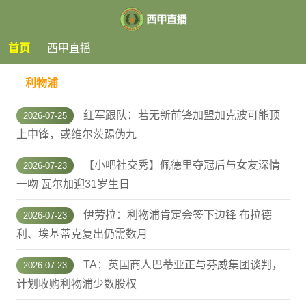
首页
西甲直播
利物浦
红军跟队：若无新前锋加盟加克波可能顶
2026-07-25
上中锋，或维尔茨踢伪九
【小吧社交秀】佩德里夺冠后与女友深情
2026-07-23
一吻 瓦尔加迎31岁生日
伊劳拉：利物浦肯定会签下边锋 布拉德
2026-07-23
利、埃基蒂克复出仍需数月
TA：英国商人巴蒂亚正与芬威集团谈判，
2026-07-23
计划收购利物浦少数股权