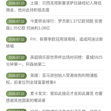
土媒：贝西克塔斯要求萨拉赫经纪人降低
2026-07-23
佣金，他对此持积极态度
今夏转会排行：罗杰斯1.37亿欧领跑 安德
2026-07-22
森1.35亿欧 托纳利1.08亿
FH：新赛季欧冠用球揭晓，或成阿迪达斯
2026-07-22
绝唱
英超俱乐部世界杯出场时间榜：曼城5925
2026-07-22
分钟第一，阿森纳第二
英媒：亚马逊创始人受邀收购利物浦股
2026-07-22
权，前者位列全球富豪榜第4
麦卡发文：曾如此接近才会如此痛苦 也要
2026-07-22
感谢其他国家的嘲讽者