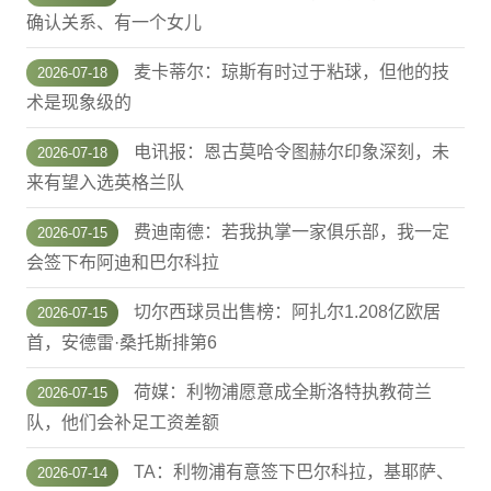
确认关系、有一个女儿
麦卡蒂尔：琼斯有时过于粘球，但他的技
2026-07-18
术是现象级的
电讯报：恩古莫哈令图赫尔印象深刻，未
2026-07-18
来有望入选英格兰队
费迪南德：若我执掌一家俱乐部，我一定
2026-07-15
会签下布阿迪和巴尔科拉
切尔西球员出售榜：阿扎尔1.208亿欧居
2026-07-15
首，安德雷·桑托斯排第6
荷媒：利物浦愿意成全斯洛特执教荷兰
2026-07-15
队，他们会补足工资差额
TA：利物浦有意签下巴尔科拉，基耶萨、
2026-07-14