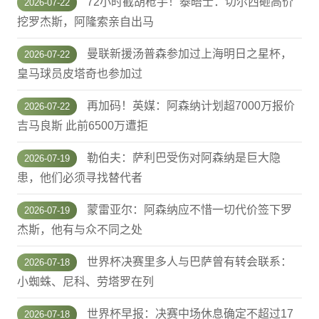
72小时截胡枪手！泰晤士：切尔西砸高价
2026-07-22
挖罗杰斯，阿隆索亲自出马
曼联新援汤普森参加过上海明日之星杯，
2026-07-22
皇马球员皮塔奇也参加过
再加码！英媒：阿森纳计划超7000万报价
2026-07-22
吉马良斯 此前6500万遭拒
勒伯夫：萨利巴受伤对阿森纳是巨大隐
2026-07-19
患，他们必须寻找替代者
蒙雷亚尔：阿森纳应不惜一切代价签下罗
2026-07-19
杰斯，他有与众不同之处
世界杯决赛里多人与巴萨曾有转会联系：
2026-07-18
小蜘蛛、尼科、劳塔罗在列
世界杯早报：决赛中场休息确定不超过17
2026-07-18