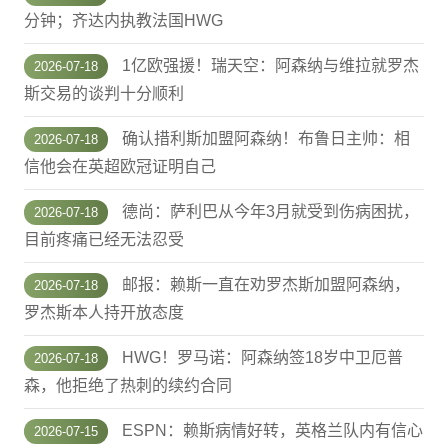
分钟；齐达内执教法国HWG
1亿欧强援！瑞天空：阿森纳与维拉就罗杰
2026-07-18
斯交易的谈判十分顺利
确认措利斯加盟阿森纳！布鲁日主帅：相
2026-07-18
信他会在英超欧冠证明自己
德尚：萨利巴从今年3月就受到伤病困扰，
2026-07-18
目前疼痛已经无法忍受
邮报：赖斯一直在劝罗杰斯加盟阿森纳，
2026-07-18
罗杰斯本人持开放态度
HWG！罗马诺：阿森纳签18岁中卫厄普
2026-07-18
森，他拒绝了热刺的续约合同
ESPN：赖斯病情好转，英格兰队内有信心
2026-07-15