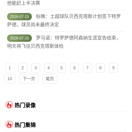
他能赶上半决赛
标晚：土超球队贝西克塔斯计划签下特罗
2026-07-15
萨德，球员尚未最终决定
罗马诺：特罗萨德阿森纳生涯宣告结束，
2026-07-15
明天将飞往贝西克塔斯体检
1
2
3
4
5
6
7
8
9
10
下一页
尾页
热门录像
热门集锦