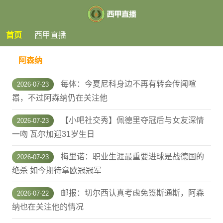
首页
西甲直播
阿森纳
每体：今夏尼科身边不再有转会传闻喧
2026-07-23
嚣，不过阿森纳仍在关注他
【小吧社交秀】佩德里夺冠后与女友深情
2026-07-23
一吻 瓦尔加迎31岁生日
梅里诺：职业生涯最重要进球是战德国的
2026-07-23
绝杀 如今期待拿欧冠冠军
邮报：切尔西认真考虑免签斯通斯，阿森
2026-07-22
纳也在关注他的情况