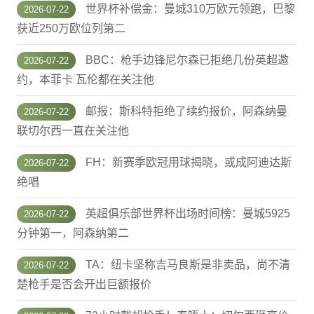
世界杯补偿金：曼城310万欧元领跑，巴黎
2026-07-22
获近250万欧位列第二
BBC：枪手边锋尼尔森已拒绝几份英超邀
2026-07-22
约，本菲卡 瓦伦都在关注他
邮报：斯科特拒绝了续约报价，阿森纳曼
2026-07-22
联切尔西一直在关注他
FH：新赛季欧冠用球揭晓，或成阿迪达斯
2026-07-22
绝唱
英超俱乐部世界杯出场时间榜：曼城5925
2026-07-22
分钟第一，阿森纳第二
TA：纽卡坚称吉马良斯是非卖品，尚不清
2026-07-22
楚枪手是否会开出巨额报价