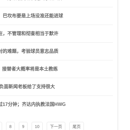
，巴坎布要是上场没准还能进球
在，不管理和彻查相当于默许
对的难题，考验球员意志品质
，接替者大概率将是本土教练
有负面新闻老板给了支持很大
17分钟；齐达内执教法国HWG
8
9
10
下一页
尾页