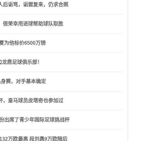
人后诟骂，诟罢复来，仍求合照
，很荣幸用进球帮助球队取胜
为他标价6500万镑
盟延边龙鼎足球俱乐部！
热身赛，对手基本确定
杯，皇马球员皮塔奇也参加过
身份出席了青少年国际足球挑战杯
32万欧最高 段刘愚9万欧随后