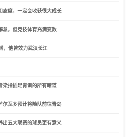
和态度，一定会收获很大成长
懈怠，但竞技体育充满变数
鲁诺，他曾效力武汉长江
者染指插足青训的所有暗道
萨尔瓦多预计将随队前往青岛
养出五大联赛的球员更有意义