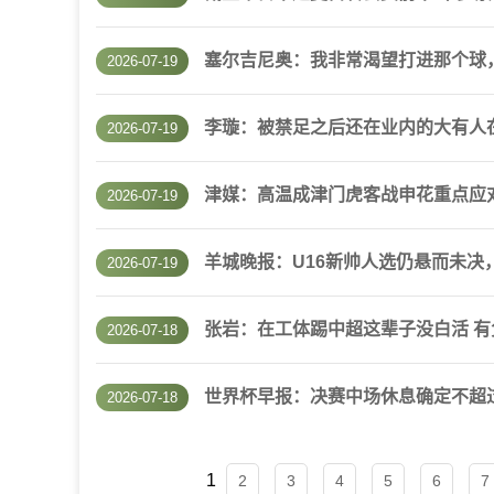
塞尔吉尼奥：我非常渴望打进那个球
2026-07-19
李璇：被禁足之后还在业内的大有人
2026-07-19
津媒：高温成津门虎客战申花重点应
2026-07-19
羊城晚报：U16新帅人选仍悬而未决
2026-07-19
张岩：在工体踢中超这辈子没白活 
2026-07-18
世界杯早报：决赛中场休息确定不超过
2026-07-18
1
2
3
4
5
6
7