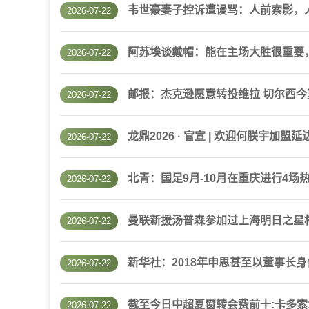
韦世豪妻子控诉遭谩骂：人前索影，
2026-07-22
阿苏埃谈戴帽：能在主场大胜很重要
2026-07-22
邮报：杰克逊愿意转投维拉 切尔西今夏
2026-07-22
龙鼎2026 · 官宣 | 欢迎何朕宇加
2026-07-22
北青：国足9月-10月在重庆进行4场
2026-07-22
曼联新援汤普森参加过上海明日之星
2026-07-22
新华社：2018年申思甚至以董事长
2026-07-22
截至今日中超夏窗转会费前十:卡多索1
2026-07-22