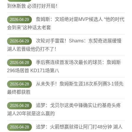
到休斯敦 必须打好开局！
詹姆斯：文班绝对是MVP候选人 “他的时代
2026-04-29
会到来”这种话太老套
次轮对手雷霆！Shams：东契奇进展缓慢
2026-04-29
湖人若晋级他仍打不了！
季后赛连续首发场次最长的球员：詹姆斯
2026-04-28
296场居首 KD171场第八
从未失手！詹姆斯生涯18次系列赛3-1领先
2026-04-28
最终都获胜
追梦：戈贝尔这类中锋确实让约基奇头疼
2026-04-28
湖人20年就是这么赢的
追梦：火箭想赢就得让阿门打48分钟 湖人
2026-04-28