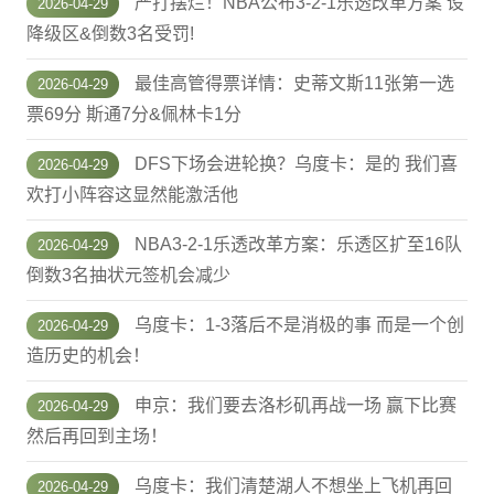
严打摆烂！NBA公布3-2-1乐透改革方案 设
2026-04-29
降级区&倒数3名受罚!
最佳高管得票详情：史蒂文斯11张第一选
2026-04-29
票69分 斯通7分&佩林卡1分
DFS下场会进轮换？乌度卡：是的 我们喜
2026-04-29
欢打小阵容这显然能激活他
NBA3-2-1乐透改革方案：乐透区扩至16队
2026-04-29
倒数3名抽状元签机会减少
乌度卡：1-3落后不是消极的事 而是一个创
2026-04-29
造历史的机会！
申京：我们要去洛杉矶再战一场 赢下比赛
2026-04-29
然后再回到主场！
乌度卡：我们清楚湖人不想坐上飞机再回
2026-04-29