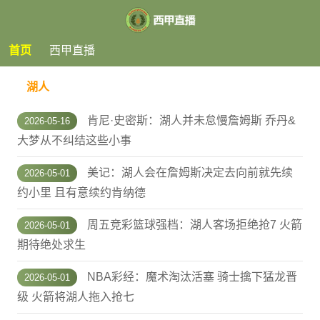
首页
西甲直播
湖人
肯尼·史密斯：湖人并未怠慢詹姆斯 乔丹&
2026-05-16
大梦从不纠结这些小事
美记：湖人会在詹姆斯决定去向前就先续
2026-05-01
约小里 且有意续约肯纳德
周五竞彩篮球强档：湖人客场拒绝抢7 火箭
2026-05-01
期待绝处求生
NBA彩经：魔术淘汰活塞 骑士擒下猛龙晋
2026-05-01
级 火箭将湖人拖入抢七