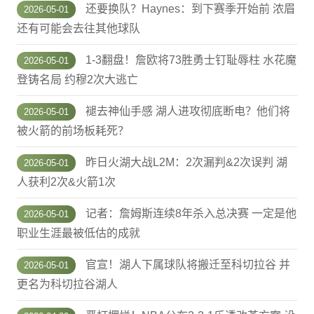
还要换队？Haynes：到下赛季开始前 浓眉
2026-05-01
还有可能会去往其他球队
1-3翻盘！詹欧将73胜勇士钉耻辱柱 水花魔
2026-05-01
登铸名局 约穆2次大逃亡
褪去神仙手感 湖人进攻彻底断电？他们将
2026-05-01
被火箭的前场板耗死？
昨日火湖大战L2M：2次漏判&2次误判 湖
2026-05-01
人获利2次&火箭1次
记者：詹姆斯连续8年杀入总决赛 一定是他
2026-05-01
职业生涯最被低估的成就
官宣！湖人下属球队将搬迁至科切拉谷 并
2026-05-01
更名为科切拉谷湖人