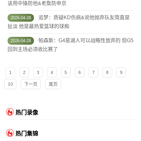
该用中锋防他&老詹防申京
追梦：质疑KD伤病&说他抛弃队友简直是
2026-04-28
扯淡 他是最热爱篮球的球痴
帕森斯：G4是湖人可以战略性放弃的 但G5
2026-04-28
回到主场必须收比赛了
1
2
3
4
5
6
7
8
9
10
下一页
尾页
热门录像
热门集锦