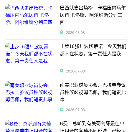
巴西队史出场榜：卡福压内马尔
居首 卡洛斯、阿尔维斯分列三
四
2026-07-08
止步16强！波切蒂诺：今天我们
都不在状态，第一责任人是我
2026-07-08
南美职业球员协会：巴拉圭参议
员种族歧视姆巴佩，我们谴责此
事
2026-07-08
B费：总听到有关葡萄牙最佳中
场组合的各种不同说法，已经习