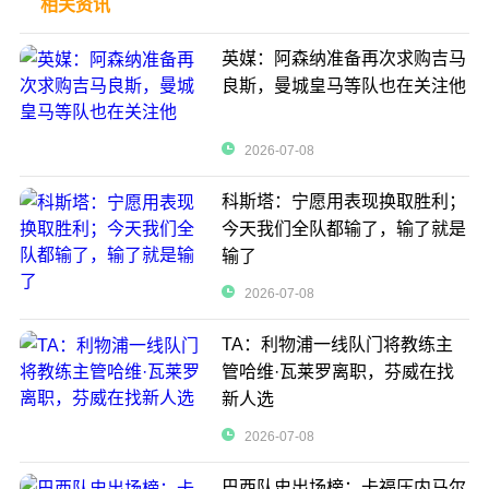
相关资讯
英媒：阿森纳准备再次求购吉马
良斯，曼城皇马等队也在关注他
2026-07-08
科斯塔：宁愿用表现换取胜利；
今天我们全队都输了，输了就是
输了
2026-07-08
TA：利物浦一线队门将教练主
管哈维·瓦莱罗离职，芬威在找
新人选
2026-07-08
巴西队史出场榜：卡福压内马尔