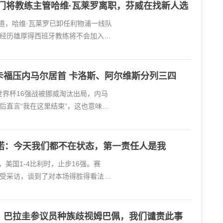
门将教练主管哈维·瓦莱罗离职，芬威在找新人选
etic报道，哈维·瓦莱罗已卸任利物浦一线队
经历雄厚得西班牙教练将不会加入新
卡福压内马尔居首 卡洛斯、阿尔维斯分列三四
世界杯16强战被挪威淘汰出局，内马
后直言“我在这里结束”，这也意味着
蒂诺：今天我们都不在状态，第一责任人是我
赛，美国1-4比利时，止步16强。赛
受采访，谈到了对本场得胜得看法
看待
：巴拉圭参议员种族歧视姆巴佩，我们谴责此事