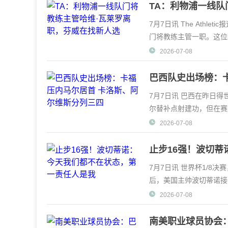
TA：利物浦一线队
7月7日讯 The Athl
门将教练主管一职。这位
任主教练伊
2026-07-08
巴西队史出场榜：
7月7日讯 巴西在昨日得
尔替补点射建功，但在赛
他地国家队生涯将
2026-07-08
止步16强！波切
7月7日讯 世界杯1/8决
后，美国主帅波切蒂诺接
儿。波切蒂诺默示，球队
2026-07-08
南美职业球员协会