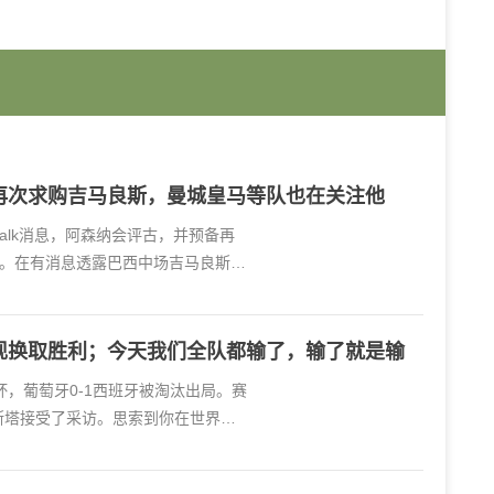
再次求购吉马良斯，曼城皇马等队也在关注他
mtalk消息，阿森纳会评古，并预备再
。在有消息透露巴西中场吉马良斯愈
现换取胜利；今天我们全队都输了，输了就是输
界杯，葡萄牙0-1西班牙被淘汰出局。赛
斯塔接受了采访。思索到你在世界杯