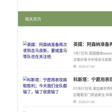
相关资讯
英媒：阿森纳准备
7月7日讯 英国媒体tea
次报价纽卡中场吉马良斯
发不愿留守纽卡之
2026-07-08
科斯塔：宁愿用表
了
07月07日讯 美加墨世
后葡萄牙门将迪奥戈·科
上得出色显示，你
2026-07-08