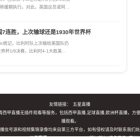
将缓期执行。对此，英国议员诺阿·
7连胜，上次输球还是1930年世界杯
heltic统记，比利时队上次输给美国队仍
界杯1/8决赛，比利时4-1大胜美国
友情链接：
五星直播
西甲直播无插件观看等服务，包括西甲直播,足球直播,欧洲杯直播，方
播观看。
播信号源和视频集锦录像均来自第三方平台，如有侵权请及时联系我们处
pyright © 2026
五星直播
. All Rights Reserved 版权所有
填备案号
网站