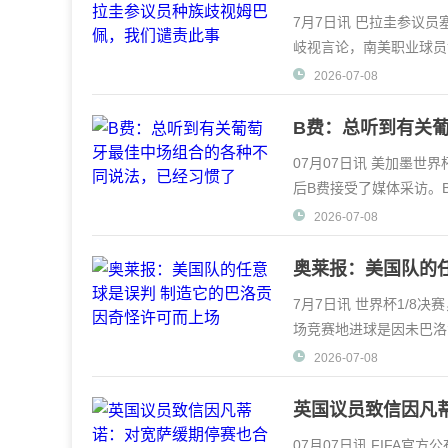
7月7日讯 巴拉圭参议
岐视言论，南美职业球员
8决赛，法国1-0
2026-07-08
B费：总听到有关
07月07日讯 美加墨世
后B费接受了媒体采访。
半场我们把球权交给
2026-07-08
奥莱报：美国队的
7月7日讯 世界杯1/8决
场竞赛地进球是因未巴洛
门。阿根廷媒体《奥
2026-07-08
英国议员致信因凡
用
07月07日讯 FIFA官