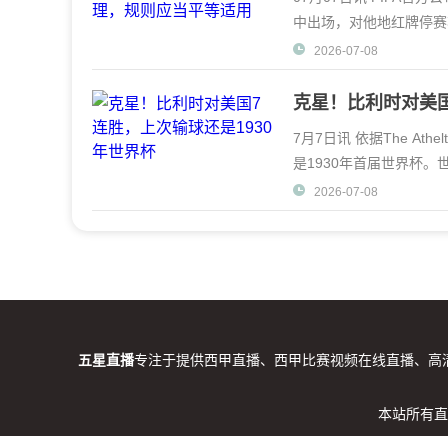
中出场，对他地红牌停赛
劳也向因凡蒂诺致信
2026-07-08
克星！比利时对美国
7月7日讯 依据The At
是1930年首届世界杯。世
队晋级8强将战西班
2026-07-08
五星直播
专注于提供西甲直播、西甲比赛视频在线直播、高清
本站所有直
Co