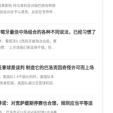
员塞莱斯特·阿马里利亚对姆巴佩有种族
协会对此予以遣责。此前在世界杯1/
葡萄牙最佳中场组合的各种不同说法，已经习惯了
界杯，葡萄牙0-1西班牙被淘汰出局。赛
B费：“上半场我们表显得不错，但下
任意球是误判 制造它的巴洛贡因奇怪许可而上场
赛，美国队1-4不敌比利时，美国队本
贡被犯规，美国队通过恣意球机回破
蒂诺：对宽萨缓期停赛也合理，规则应当平等适
方公布，巴洛贡可以在对必利时地1/8决赛